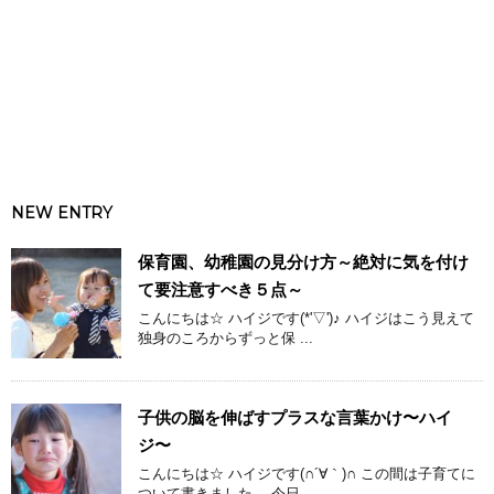
NEW ENTRY
保育園、幼稚園の見分け方～絶対に気を付け
て要注意すべき５点～
こんにちは☆ ハイジです(*'▽')♪ ハイジはこう見えて
独身のころからずっと保 ...
子供の脳を伸ばすプラスな言葉かけ〜ハイ
ジ〜
こんにちは☆ ハイジです(∩´∀｀)∩ この間は子育てに
ついて書きました。 今日 ...