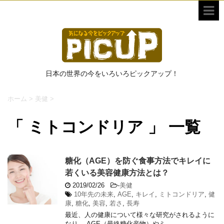
日本の世界の今をいろいろピックアップ！
ホーム
>
美健
>
「 ミトコンドリア 」 一覧
糖化（AGE）を防ぐ食事方法でキレイに
若くいる美容健康方法とは？
2019/02/26
-
美健
10年先の未来
,
AGE
,
キレイ
,
ミトコンドリア
,
健
康
,
糖化
,
美容
,
若さ
,
長寿
最近、人の健康について様々な研究がされるように
なり、 AGE（最終糖化産物）やミ ...