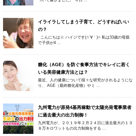
イライラしてしまう子育て、どうすればいい
の？
こんにちは☆ ハイジです(∩´∀｀)∩ 私は33歳の母親
で子供が4 ...
糖化（AGE）を防ぐ食事方法でキレイに若く
いる美容健康方法とは？
最近、人の健康について様々な研究がされるようにな
り、 AGE（最終糖化産物）やミ ...
九州電力が原発4基再稼動で太陽光発電事業者
に過去最大の出力制御！
九州電力が、２０１９年２月２４日に過去最大の１３
８万キロワットもの出力制御をする ...