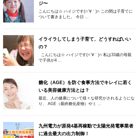
ジ〜
こんにちは☆ ハイジです(∩´∀｀)∩ この間は子育てに
ついて書きました。 今日 ...
イライラしてしまう子育て、どうすればいい
の？
こんにちは☆ ハイジです(∩´∀｀)∩ 私は33歳の母親
で子供が4 ...
糖化（AGE）を防ぐ食事方法でキレイに若く
いる美容健康方法とは？
最近、人の健康について様々な研究がされるようにな
り、 AGE（最終糖化産物）やミ ...
九州電力が原発4基再稼動で太陽光発電事業者
に過去最大の出力制御！