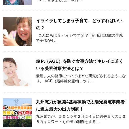
イライラしてしまう子育て、どうすればいい
の？
こんにちは☆ ハイジです(∩´∀｀)∩ 私は33歳の母親
で子供が4 ...
糖化（AGE）を防ぐ食事方法でキレイに若く
いる美容健康方法とは？
最近、人の健康について様々な研究がされるようにな
り、 AGE（最終糖化産物）やミ ...
九州電力が原発4基再稼動で太陽光発電事業者
に過去最大の出力制御！
九州電力が、２０１９年２月２４日に過去最大の１３
８万キロワットもの出力制御をする ...