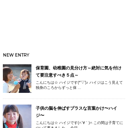
NEW ENTRY
保育園、幼稚園の見分け方～絶対に気を付け
て要注意すべき５点～
こんにちは☆ ハイジです(*'▽')♪ ハイジはこう見えて
独身のころからずっと保 ...
子供の脳を伸ばすプラスな言葉かけ〜ハイ
ジ〜
こんにちは☆ ハイジです(∩´∀｀)∩ この間は子育てに
ついて書きました。 今日 ...