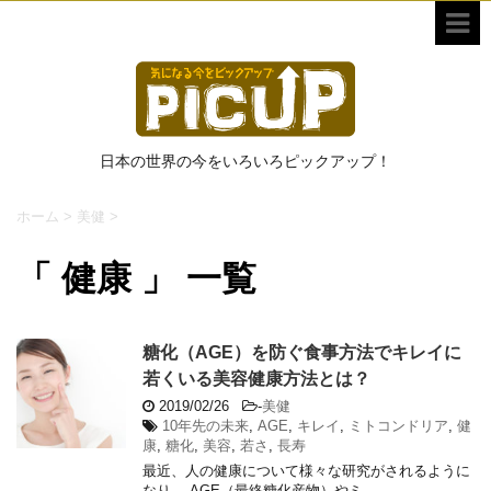
日本の世界の今をいろいろピックアップ！
ホーム
>
美健
>
「 健康 」 一覧
糖化（AGE）を防ぐ食事方法でキレイに
若くいる美容健康方法とは？
2019/02/26
-
美健
10年先の未来
,
AGE
,
キレイ
,
ミトコンドリア
,
健
康
,
糖化
,
美容
,
若さ
,
長寿
最近、人の健康について様々な研究がされるように
なり、 AGE（最終糖化産物）やミ ...